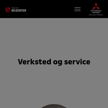
BILER
KAMPANJER
VERKSTED
TIPS OG RÅD
Verksted og
service
BRUKTBILER
KONTAKT
BESTILL VERKSTEDTIME
MIN BIL