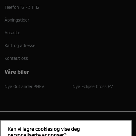
Telefon
72 43 11 12
Åpningstider
Ansatte
Kart og adresse
Kontakt oss
Våre biler
Nye Outlander PHEV
Nye Eclipse Cross EV
Kan vi lagre cookies og vise deg
Støren Bilsenter
personaliserte annonser?